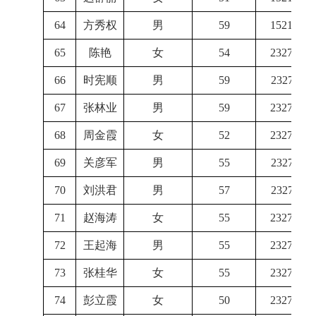
64
方秀权
男
59
152127**
65
陈艳
女
54
232700**
66
时宪顺
男
59
232700**
67
张林业
男
59
232700**
68
周金霞
女
52
232700**
69
关彦军
男
55
232700**
70
刘洪君
男
57
232700**
71
赵海涛
女
55
232700**
72
王起海
男
55
232700**
73
张桂华
女
55
232700**
74
彭立霞
女
50
232700**