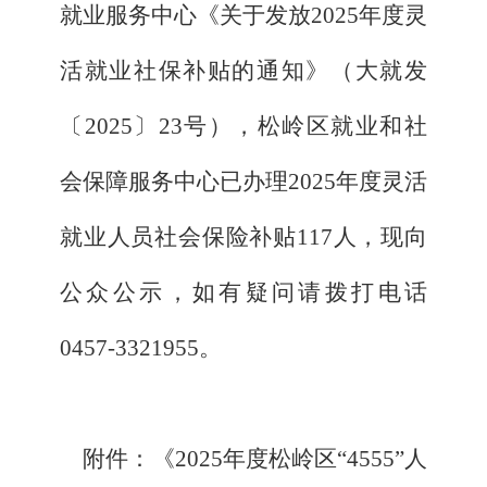
就业服务中心《关于发放
2025年度灵
活就业社保补贴的通知
》
（
大就发
〔2025〕23号）
，
松岭区
就业和社
会保障服务中心已办理
2025
年度灵活
就业人员社会保险补贴
117
人，现
向
公众公示，如有疑问请拨打电话
0457-3321955
。
附件：《
20
25
年度
松岭区
“4555”人