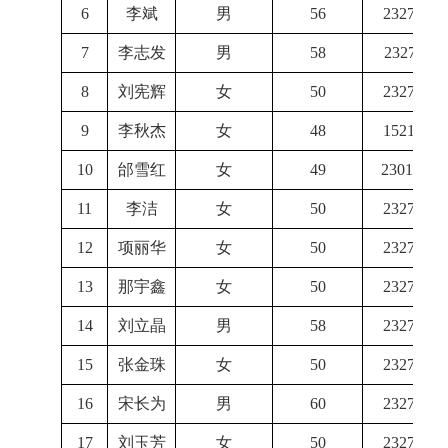
6
李斌
男
56
232700**
7
李志发
男
58
232700**
8
刘宪辉
女
50
232700**
9
李秋杰
女
48
152127**
10
邰雪红
女
49
230125**
11
李洁
女
50
232700**
12
项丽华
女
50
232700**
13
那宇鑫
女
50
232724**
14
刘立晶
男
58
232700**
15
张金珠
女
50
232700**
16
宋长为
男
60
232700**
17
刘玉芳
女
50
232700**