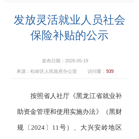
发放灵活就业人员社会
保险补贴的公示
发布日期：
2026-05-19
来源：
松岭区人民政府办公室
访问量：
939
按照省人社厅《
黑龙江省就业补
助资金管理和使用实施办法
》（黑
财
规
〔2024〕11号）
、大兴安岭地区