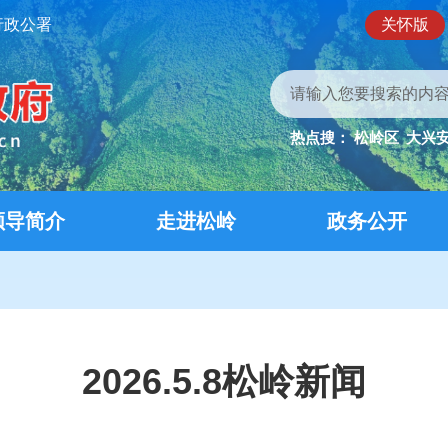
行政公署
关怀版
热点搜：
松岭区
大兴
领导简介
走进松岭
政务公开
2026.5.8松岭新闻