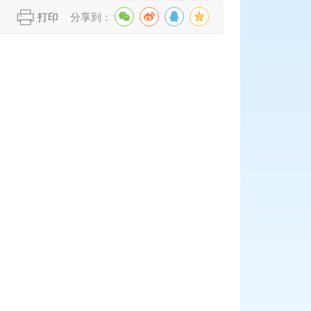
】
打印
分享到：