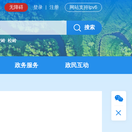
无障碍
登录
|
注册
网站支持Ipv6
搜索
安岭
松岭
政务服务
政民互动