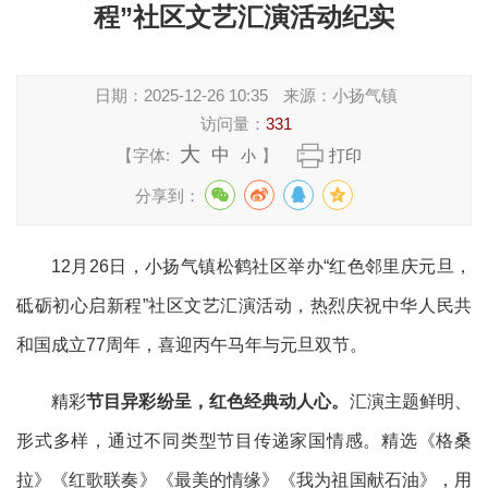
程”社区文艺汇演活动纪实
日期：
2025-12-26 10:35
来源：
小扬气镇
访问量：
331
大
中
【字体:
】
打印
小
分享到：
12
月
26
日，
小扬气镇
松鹤社区举办
“
红色邻里庆元旦，
砥砺初心启新程
”
社区
文艺汇演
活动
，热烈庆祝中华人民共
和国成立
7
7
周年，喜迎
丙午马年
与
元旦
双节。
精彩
节目
异彩纷呈
，红色
经典
动人心
。
汇演主题鲜明、
形式多样，通过不同类型节目传递家国情感。精选
《格桑
拉》《红歌联奏》
《
最美的情缘
》《
我为祖国献石油
》，用