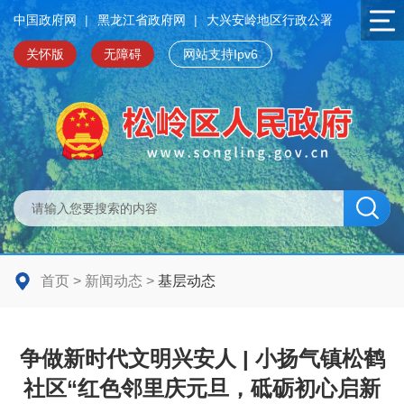
中国政府网
|
黑龙江省政府网
|
大兴安岭地区行政公署
关怀版
无障碍
网站支持Ipv6
首页
>
新闻动态
>
基层动态
争做新时代文明兴安人 | 小扬气镇松鹤
社区“红色邻里庆元旦，砥砺初心启新