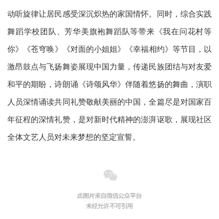
动听旋律让居民感受深沉炽热的家国情怀
。同时
，综合实践
舞蹈学校团队、芳华美旗袍舞蹈队等带来《
我在问花村等
你
》《
苍穹唤
》《
对面的小姐姐
》
《幸福相约》
等节目，以
激昂鼓点与飞扬舞姿展现中国力量，传递民族团结与对友爱
和平的期盼
，诗朗诵《诗颂风华》伴随着悠扬的舞曲，演职
人员深情诵读共同礼赞敬献美丽的中国
，全篇尽是对国家百
年征程的深情礼赞，是对新时代精神的澎湃讴歌，展现社区
全体文艺人员对未来梦想的坚定宣誓。