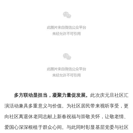
多方
联
动显担当，凝聚力量促发展
。
此次
庆元旦社区汇
演
活动兼具多重意义与价值。为社区居民带来视听享受，更
向社区
离退休
老同志献上
新春祝福
与
崇敬
关怀，让敬老情、
爱国心深深根
植于群众心间。与此同时
彰显
基层党委
与社区